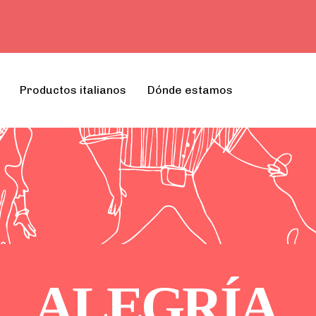
Productos italianos
Dónde estamos
A
L
E
G
R
Í
A