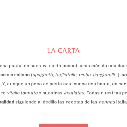
LA CARTA
 buena pasta: en nuestra carta encontrarás más de una de
as sin relleno
(
spaghetti, tagliatelle, trofie, garganelli…
),
sa
. Y, aunque un poco de pasta aquí nunca nos basta, en c
tro
vitello tonnato
o nuestras
insalatas
. Todas nuestras p
calidad
siguiendo al dedillo las recetas de las
nonnas
itali