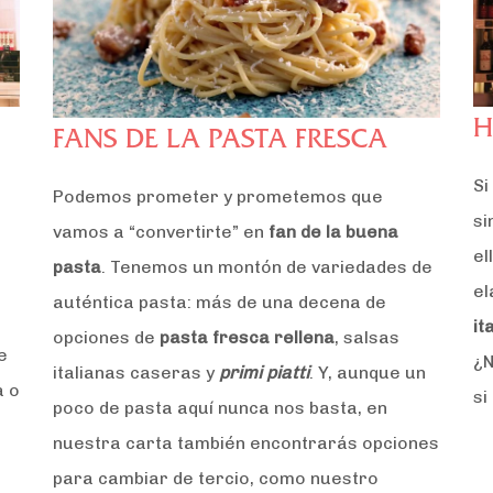
H
FANS DE LA PASTA FRESCA
Si
Podemos prometer y prometemos que
si
vamos a “convertirte” en
fan de la buena
el
pasta
. Tenemos un montón de variedades de
el
auténtica pasta: más de una decena de
it
opciones de
pasta fresca rellena
, salsas
e
¿N
italianas caseras y
primi piatti
. Y, aunque un
a o
si
poco de pasta aquí nunca nos basta, en
nuestra carta también encontrarás opciones
para cambiar de tercio, como nuestro