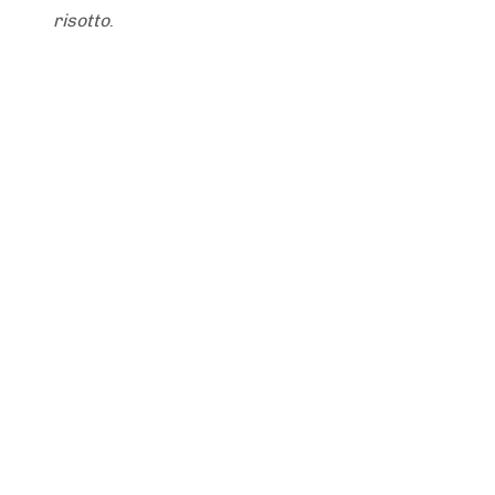
risotto
.
ANS DE LA BUE