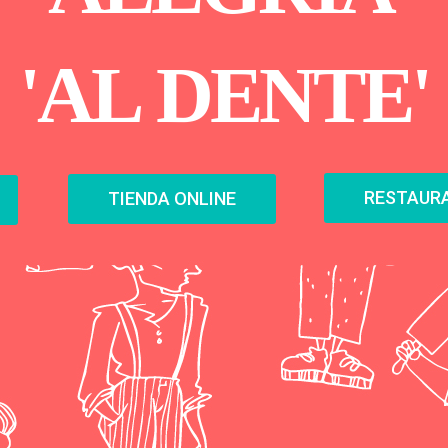
'
A
L
D
E
N
T
E
'
RESTAURA
TIENDA ONLINE