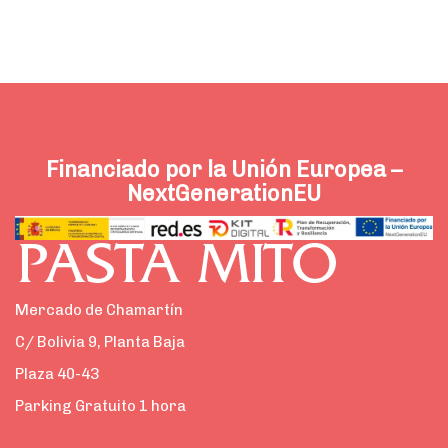
Financiado por la Unión Europea –
NextGenerationEU
Mercado de Chamartín
C/ Bolivia 9, Planta Baja
Plaza 40-43
Parking Gratuito 1 hora