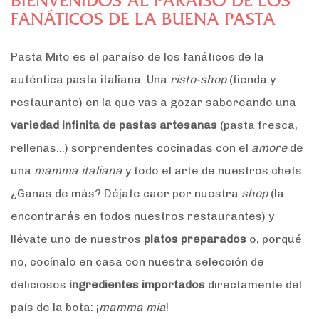
BIENVENIDOS AL PARAÍSO DE LOS
FANÁTICOS DE LA BUENA PASTA
Pasta Mito es el paraíso de los fanáticos de la
auténtica pasta italiana. Una
risto-shop
(tienda y
restaurante) en la que vas a gozar saboreando una
variedad infinita de pastas artesanas
(pasta fresca,
rellenas…) sorprendentes cocinadas con el
amore
de
una
mamma italiana
y todo el arte de nuestros chefs.
¿Ganas de más? Déjate caer por nuestra
shop
(la
encontrarás en todos nuestros restaurantes) y
llévate uno de nuestros
platos preparados
o, porqué
no, cocínalo en casa con nuestra selección de
deliciosos
ingredientes importados
directamente del
país de la bota: ¡
mamma mia
!