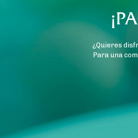
¡P
¿Quieres disfr
Para una comi