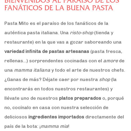
BIENVENIDOS AL PARAÍSO DE LOS
FANÁTICOS DE LA BUENA PASTA
Pasta Mito es el paraíso de los fanáticos de la
auténtica pasta italiana. Una
risto-shop
(tienda y
restaurante) en la que vas a gozar saboreando una
variedad infinita de pastas artesanas
(pasta fresca,
rellenas…) sorprendentes cocinadas con el
amore
de
una
mamma italiana
y todo el arte de nuestros chefs.
¿Ganas de más? Déjate caer por nuestra
shop
(la
encontrarás en todos nuestros restaurantes) y
llévate uno de nuestros
platos preparados
o, porqué
no, cocínalo en casa con nuestra selección de
deliciosos
ingredientes importados
directamente del
país de la bota: ¡
mamma mia
!