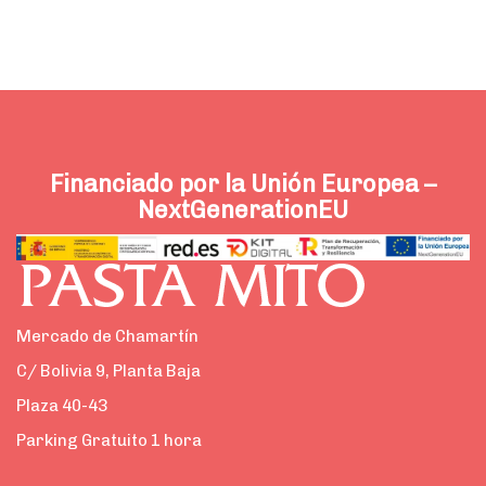
Financiado por la Unión Europea –
NextGenerationEU
Mercado de Chamartín
C/ Bolivia 9, Planta Baja
Plaza 40-43
Parking Gratuito 1 hora