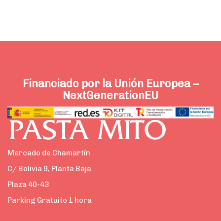
Financiado por la Unión Europea –
NextGenerationEU
Mercado de Chamartín
C/ Bolivia 9, Planta Baja
Plaza 40-43
Parking Gratuito 1 hora