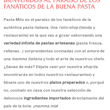
BIENVENIDOS AL PARAÍSO DE LOS
FANÁTICOS DE LA BUENA PASTA
Pasta Mito es el paraíso de los fanáticos de la
auténtica pasta italiana. Una
risto-shop
(tienda y
restaurante) en la que vas a gozar saboreando una
variedad infinita de pastas artesanas
(pasta fresca,
rellenas…) sorprendentes cocinadas con el
amore
de
una
mamma italiana
y todo el arte de nuestros chefs.
¿Ganas de más? Déjate caer por nuestra
shop
(la
encontrarás en todos nuestros restaurantes) y
llévate uno de nuestros
platos preparados
o, porqué
no, cocínalo en casa con nuestra selección de
deliciosos
ingredientes importados
directamente del
país de la bota: ¡
mamma mia
!