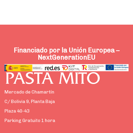
Financiado por la Unión Europea –
NextGenerationEU
Mercado de Chamartín
C/ Bolivia 9, Planta Baja
Plaza 40-43
Parking Gratuito 1 hora