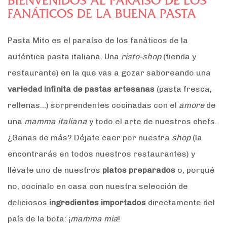
BIENVENIDOS AL PARAÍSO DE LOS
FANÁTICOS DE LA BUENA PASTA
Pasta Mito es el paraíso de los fanáticos de la
auténtica pasta italiana. Una
risto-shop
(tienda y
restaurante) en la que vas a gozar saboreando una
variedad infinita de pastas artesanas
(pasta fresca,
rellenas…) sorprendentes cocinadas con el
amore
de
una
mamma italiana
y todo el arte de nuestros chefs.
¿Ganas de más? Déjate caer por nuestra
shop
(la
encontrarás en todos nuestros restaurantes) y
llévate uno de nuestros
platos preparados
o, porqué
no, cocínalo en casa con nuestra selección de
deliciosos
ingredientes importados
directamente del
país de la bota: ¡
mamma mia
!