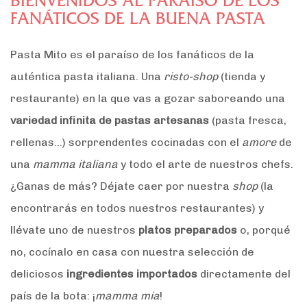
BIENVENIDOS AL PARAÍSO DE LOS
FANÁTICOS DE LA BUENA PASTA
Pasta Mito es el paraíso de los fanáticos de la
auténtica pasta italiana. Una
risto-shop
(tienda y
restaurante) en la que vas a gozar saboreando una
variedad infinita de pastas artesanas
(pasta fresca,
rellenas…) sorprendentes cocinadas con el
amore
de
una
mamma italiana
y todo el arte de nuestros chefs.
¿Ganas de más? Déjate caer por nuestra
shop
(la
encontrarás en todos nuestros restaurantes) y
llévate uno de nuestros
platos preparados
o, porqué
no, cocínalo en casa con nuestra selección de
deliciosos
ingredientes importados
directamente del
país de la bota: ¡
mamma mia
!