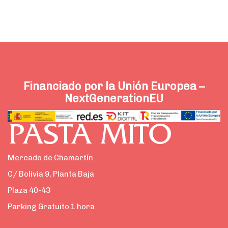
Financiado por la Unión Europea –
NextGenerationEU
Mercado de Chamartín
C/ Bolivia 9, Planta Baja
Plaza 40-43
Parking Gratuito 1 hora