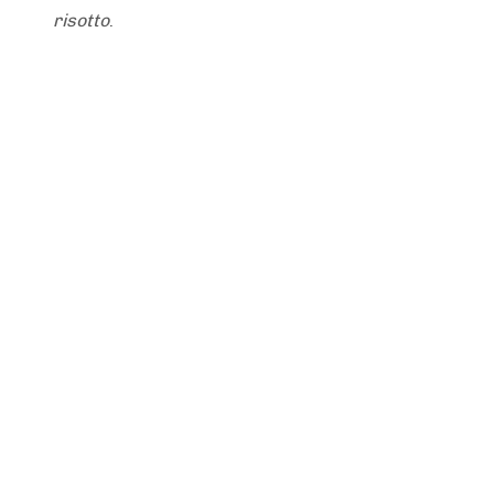
risotto
.
ANS DE LA BUE