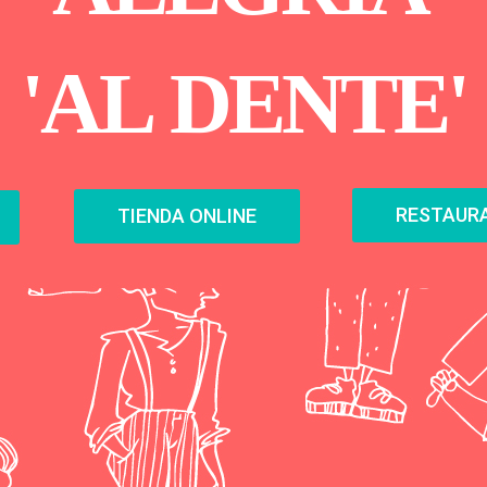
'
A
L
D
E
N
T
E
'
RESTAURA
TIENDA ONLINE