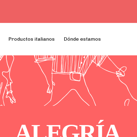
Productos italianos
Dónde estamos
A
L
E
G
R
Í
A