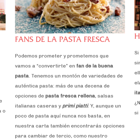
H
FANS DE LA PASTA FRESCA
Si
Podemos prometer y prometemos que
si
vamos a “convertirte” en
fan de la buena
el
pasta
. Tenemos un montón de variedades de
el
auténtica pasta: más de una decena de
it
opciones de
pasta fresca rellena
, salsas
e
¿N
italianas caseras y
primi piatti
. Y, aunque un
a o
si
poco de pasta aquí nunca nos basta, en
nuestra carta también encontrarás opciones
para cambiar de tercio, como nuestro