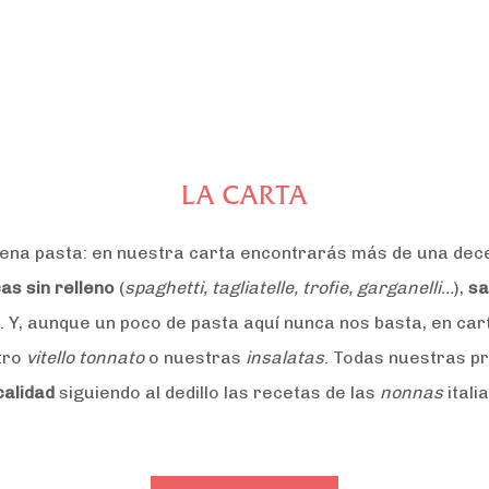
LA CARTA
 buena pasta: en nuestra carta encontrarás más de una de
as sin relleno
(
spaghetti, tagliatelle, trofie, garganelli…
),
sa
. Y, aunque un poco de pasta aquí nunca nos basta, en c
tro
vitello tonnato
o nuestras
insalatas
. Todas nuestras p
calidad
siguiendo al dedillo las recetas de las
nonnas
itali